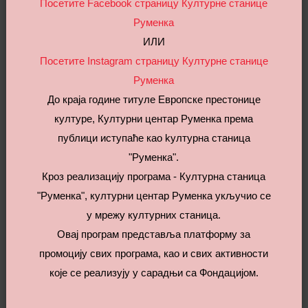
Посетите Facebook страницу Културне станице
Руменка
Фестивал ”Верујете ли у бајке?”
ИЛИ
2023
Посетите Instagram страницу Културне станице
Руменка
До краја године титуле Европске престонице
културе, Културни центар Руменка према
публици иступаће као kултурна станица
"Руменка".
Кроз реализацију програма - Културна станица
"Руменка", културни центар Руменка укључио се
у мрежу културних станица.
Овај програм представља платформу за
промоцију свих програма, као и свих активности
које се реализују у сарадњи са Фондацијом.
Kвартет "Пнеума"