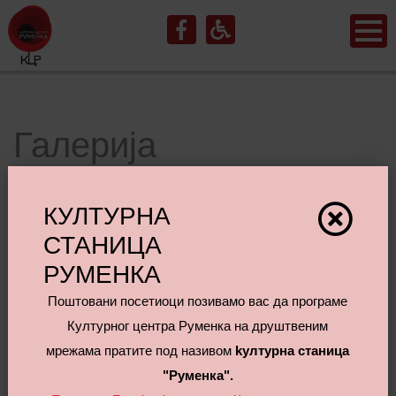
Галерија
КУЛТУРНА
СТАНИЦА
РУМЕНКА
Поштовани посетиоци позивамо вас да програме
Културног центра Руменка на друштвеним
мрежама пратите под називом
kултурна станица
"Руменка".