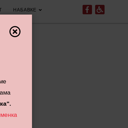
Т
НАБАВКЕ
ме
жама
ка".
уменка