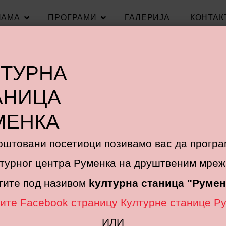
НАМА
ПРОГРАМИ
ГАЛЕРИЈА
КОНТАК
ЛТУРНА
АНИЦА
МЕНКА
оштовани посетиоци позивамо вас да програ
турног центра Руменка на друштвеним мре
тите под називом
kултурна станица "Румен
ите Facebook страницу Културне станице Р
ИЛИ