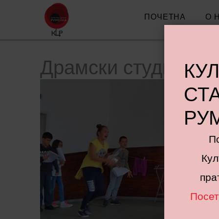
ПОЧЕТНА
О 
Драмски студио
КУ
СТ
РУ
П
Кул
пра
Посет