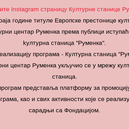
ите Instagram страницу Културне станице Р
раја године титуле Европске престонице кул
азу припрема за премијерно извођење представе “Кирија” Б
урни центар Руменка према публици иступаћ
.
kултурна станица "Руменка".
ног извођења 05.06. и поновног 06.06.2019. у Културном це
2019. са почетком у 17 часова,како би и новосадска публик
еализацију програма - Културна станица "Ру
КЦ “Руменка”.
рни центар Руменка укључио се у мрежу кул
станица.
Powered by KC Rumenka
програм представља платформу за промоциј
грама, као и свих активности које се реализу
сарадњи са Фондацијом.