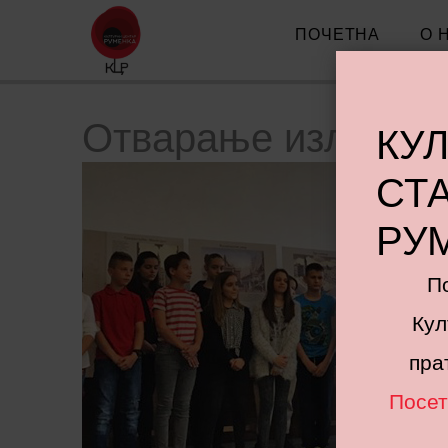
ПОЧЕТНА
О 
Отварање изложбе “
КУ
СТ
РУ
П
Кул
пра
Посет