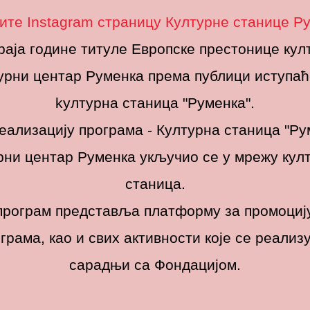
ите Instagram страницу Културне станице Р
раја године титуле Европске престонице кул
е реализована у сарадњи Историјског архива Града Новог С
урни центар Руменка према публици иступаћ
иличено је данас у Културном центру “Руменка”. Поставка 
kултурна станица "Руменка".
пна посетиоцима до 30.маја.Изложбу је отворио један од 
а о познавању историје језика и писмености код Словена к
еализацију програма - Културна станица "Ру
.
рни центар Руменка укључио се у мрежу кул
станица.
програм представља платформу за промоциј
грама, као и свих активности које се реализу
Powered by KC Rumenka
сарадњи са Фондацијом.