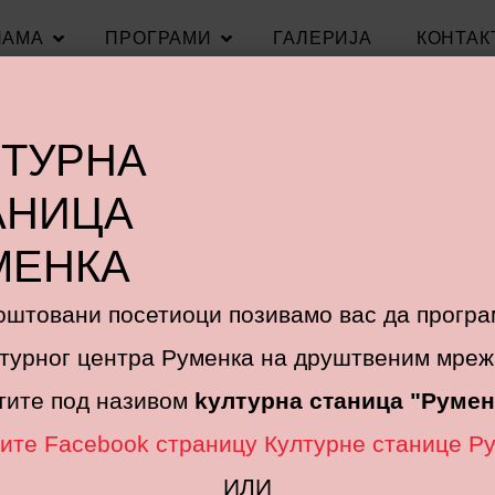
НАМА
ПРОГРАМИ
ГАЛЕРИЈА
КОНТАК
Нови Сад - некад и сад
ЛТУРНА
АНИЦА
МЕНКА
оштовани посетиоци позивамо вас да програ
турног центра Руменка на друштвеним мре
тите под називом
kултурна станица "Румен
ите Facebook страницу Културне станице Р
ИЛИ