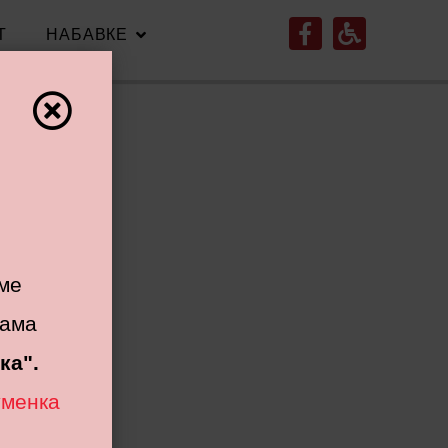
Т
НАБАВКЕ
”
ме
жама
ка".
уменка