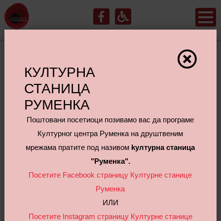
Koнцерт Камерата
КУЛТУРНА
СТАНИЦА
Академика - Otказан!
РУМЕНКА
Поштовани посетиоци позивамо вас да програме
Културног центра Руменка на друштвеним
мрежама пратите под називом
kултурна станица
"Руменка".
Посетите Facebook страницу Културне станице
Руменка
ИЛИ
Посетите Instagram страницу Културне станице