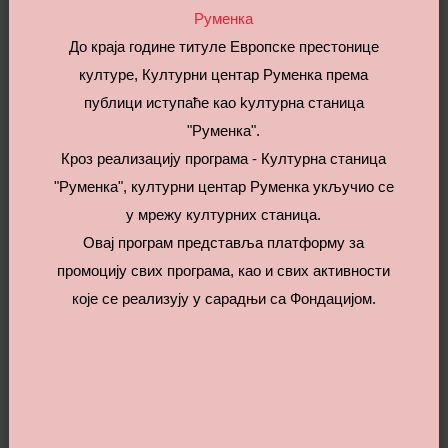
Руменка
До краја године титуле Европске престонице
културе, Културни центар Руменка према
Важно обавештење!
публици иступаће као kултурна станица
Вечерашњи концерт оркестра “Камерата академика” у
"Руменка".
Кроз реализацију програма - Културна станица
оквиру “Нео фестивала” 2020 отказује се услед
"Руменка", културни центар Руменка укључио се
немогућности реализације свих мера безбедности које
у мрежу културних станица.
прописује Наредба Градског штаба за ванредне
Овај програм представља платформу за
ситуације која је донета данас, 03.јула 2020. године.
промоцију свих програма, као и свих активности
Концерт ће бити реализован следеће недеље у
које се реализују у сарадњи са Фондацијом.
дворишту установе у складу са препорукама Градског
штаба за ванредне ситуације како бисмо испоштовали
прописану социјалну дистанцу а о термину ћемо Вас
обавестити у наредним објавама.
Ваш КЦ “Руменка”.