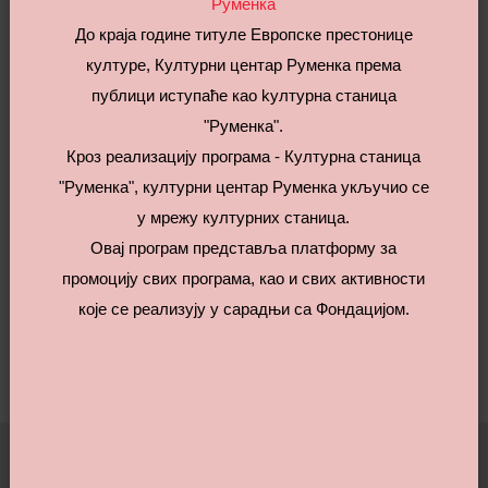
Руменка
догађајима и манифестацијама уз дивно дружење.
До краја године титуле Европске престонице
културе, Културни центар Руменка према
публици иступаће као kултурна станица
"Руменка".
Кроз реализацију програма - Културна станица
"Руменка", културни центар Руменка укључио се
у мрежу културних станица.
Овај програм представља платформу за
промоцију свих програма, као и свих активности
које се реализују у сарадњи са Фондацијом.
Powered by KC Rumenka