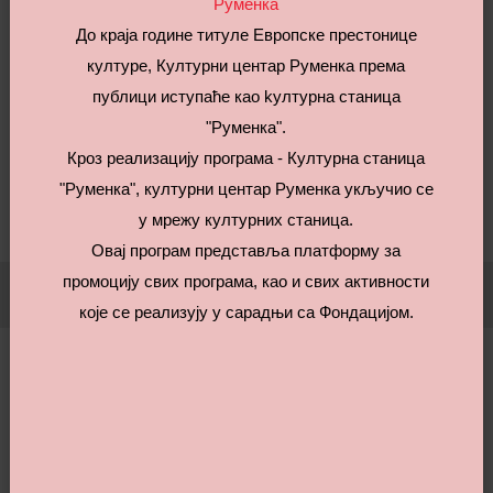
Руменка
До краја године титуле Европске престонице
У знаку Дана посвећеног женама, током ког славимо
културе, Културни центар Руменка према
њихову лепоту, снагу и важност у животу сваког од нас,
публици иступаће као kултурна станица
КЦ Руменка вас позива на припредбу тим поводом коју
"Руменка".
реализујемо у сарадњи са Предшколском установом
Кроз реализацију програма - Културна станица
"Весели патуљци" и ОШ "Свети Сава" у понедељак 9.
"Руменка", културни центар Руменка укључио се
марта у 17:00Ч.
у мрежу културних станица.
Овај програм представља платформу за
промоцију свих програма, као и свих активности
Powered by KC Rumenka
које се реализују у сарадњи са Фондацијом.