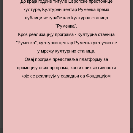
До краја године титуле Европске престонице
Руски кутак
културе, Културни центар Руменка према
публици иступаће као kултурна станица
Драги посетиоци програма које КЦ
"Руменка".
“Руменка” реализује, са радошћу Вас
Кроз реализацију програма - Културна станица
"Руменка", културни центар Руменка укључио се
обавештавамо да “Руски кутак” званично
у мрежу културних станица.
почиње са радом у уторак 21.05.2019.
Овај програм представља платформу за
Настава руског језика одвијаће се два пута
промоцију свих програма, као и свих активности
које се реализују у сарадњи са Фондацијом.
недељно- уторком 17:30-18:30 (за старије) и
18:30-19:30 (за мл...
ПРОЧИТАЈ ВИШЕ...