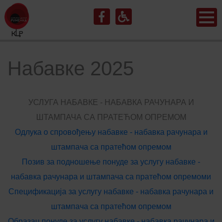
Набавке 2025
УСЛУГА НАБАВКЕ - НАБАВКА РАЧУНАРА И
ШТАМПАЧА СА ПРАТЕЋОМ ОПРЕМОМ
Одлука о спровођењу набавке - набавка рачунара и
штампача са пратећом опремом
Позив за подношење понуде за услугу набавке -
набавка рачунара и штампача са пратећом опремоми
Спецификација за услугу набавке - набавка рачунара и
штампача са пратећом опремом
Образац понуде за услугу набавке - набавка рачунара и