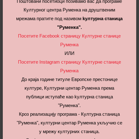
земљи
Поштовани посетиоци позивамо вас да програме
Модел уговора за услугу набавке - услуге превоза у
Културног центра Руменка на друштвеним
мрежама пратите под називом
kултурна станица
земљи
"Руменка".
Одлука о додели уговора за услугу набавке - услуге
Посетите Facebook страницу Културне станице
превоза у земљи
Руменка
ИЛИ
УСЛУГА НАБАВКЕ - МЕДИЦИНСКЕ УСЛУГЕ -
Посетите Instagram страницу Културне станице
СИСТЕМАТСКИ ПРЕГЛЕДИ ЗАПОСЛЕНИХ
Руменка
Одлука о спровођењу набавке - медицинске услуге -
До краја године титуле Европске престонице
систематски прегледи запослених
културе, Културни центар Руменка према
Позив за подношење понуде за услугу набавке -
публици иступаће као kултурна станица
медицинске услуге - систематски прегледи запослених
"Руменка".
Спецификација за услугу набавке - медицинске услуге -
Кроз реализацију програма - Културна станица
систематски прегледи запослених
"Руменка", културни центар Руменка укључио се
Образац понуде за услугу набавке - медицинске услуге
у мрежу културних станица.