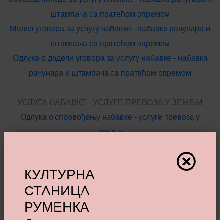
штампача са пратећом опремом
Модел уговора за услугу набавке - набавка рачунара и
штампача са пратећом опремом
Одлука о додели уговора за услугу набавке - набавка
рачунара и штампача са пратећом опремом
УСЛУГА НАБАВКЕ - УСЛУГЕ ПРЕВОЗА У ЗЕМЉИ
Одлука о спровођењу набавке - услуге превоза у
земљи
Позив за подношење понуде за услугу набавке - услуге
превоза у земљи
КУЛТУРНА
Спецификација за услугу набавке - услуге превоза у
СТАНИЦА
земљи
РУМЕНКА
Образац понуде за услугу набавке - услуге превоза у