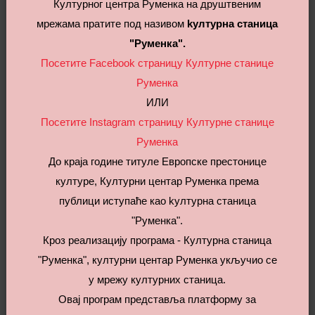
Одлука о додели уговора за услугу набавке - услуга
Културног центра Руменка на друштвеним
фотографа за програм "Зимска чаролија"
мрежама пратите под називом
kултурна станица
"Руменка".
Посетите Facebook страницу Културне станице
УСЛУГА НАБАВКЕ - КОНСУЛТАНТСКЕ УСЛУГЕ
Руменка
ФИЗИЧКОГ ЛИЦА ИЗ ОБЛАСТИ ФИНАНСИЈСКОГ
ИЛИ
ИЗВЕШТАВАЊА
Посетите Instagram страницу Културне станице
Одлука о спровођењу набавке - консултантске услуге
Руменка
физичког лица из области финансијског извештавања
До краја године титуле Европске престонице
Позив за подношење понуде за услугу набавке -
културе, Културни центар Руменка према
консултантске услуге физичког лица из области
публици иступаће као kултурна станица
финансијског извештавања
"Руменка".
Спецификација за услугу набавке - консултантске
Кроз реализацију програма - Културна станица
услуге физичког лица из области финансијског
"Руменка", културни центар Руменка укључио се
извештавања
у мрежу културних станица.
Образац понуде за услугу набавке - консултантске
Овај програм представља платформу за